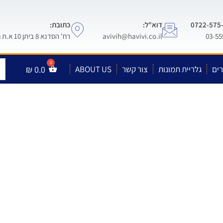
דוא"ל:
כתובת:
avivih@havivi.co.il
רח' הסדנא 8 ביתן 10 א.ת חולון
ים
גלריית תמונות
צור קשר
ABOUT US
0.0
₪