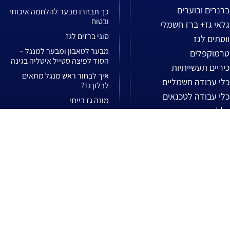
ברנרים ובוערים
כך תבחרו מבער להלחמה איכותי
ובטוח
גלאי גז+ ברז חשמלי
סוגי ברזים לגז
ווסתים לגז
מבער לטאבון ומבער למנגל –
טרמוקפלים
הסוד לפיצה סטייל איטליה בגינה
כיריים תעשייתיות
איך לבחור ראש מנגל מתאים
כלי עבודה חשמליים
לבלון גז?
כלי עבודה לטכנאים
מונה גז בייתי
כללי
פיאמה הולנדית מול פיאמה
מונה בייתי
טורקית – מי נותנת את הלהבה
המושלמת?
מוצרים נילווים לטאבונים
מגש להפשרת בשר
מחממי מים ומייבשים
איך לבחור ברזים לגז בצורה
מנגלים, גרילים ומוצרי גז
בטוחה?
מקצועיים
עיבוד שבבי בCNC- איך זה עובד?
עבודות בעיבוד שבבי
תחזוקת פלטת יציקה לגריל
ציוד לאיטום וזיפות
גלאי גז + ווסת גז – שילוב מנצח
ציוד להלחמה
לבטיחות בבית ובעסק