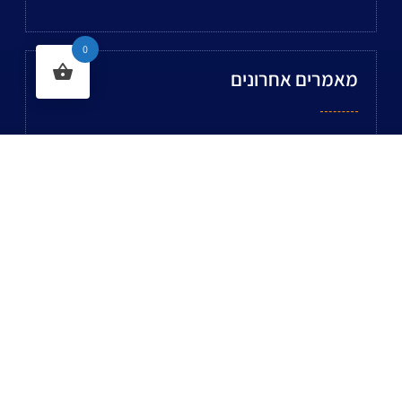
0
מאמרים אחרונים
מנגלים
ברז חיבור מהיר
כל כמה זמן צריך להחליף צינור גומי לגז?
גלאי גז – למה זה חשוב ואיך לבחור גלאי איכותי לבית
חריטה אוטומטית – פתרונות ייצור מדויקים לתעשייה
מגש להפשרת בשר
מחמם מים על גז
ריהוט למטבח המוסדי
ניפלים למים
מנגל מקצועי