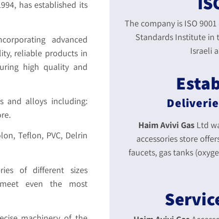
IS
994, has established its
The company is ISO 9001 c
Standards Institute in
corporating advanced
Israeli 
ity, reliable products in
ring high quality and
Estab
Deliverie
s and alloys including:
re.
Haim Avivi Gas
Ltd wa
lon, Teflon, PVC, Delrin
accessories store offers
faucets, gas tanks (oxy
ies of different sizes
 meet even the most
ecise machinery of the