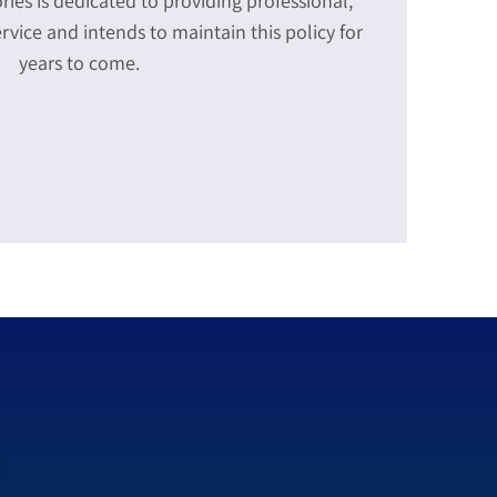
ies is dedicated to providing professional,
rvice and intends to maintain this policy for
years to come.
s