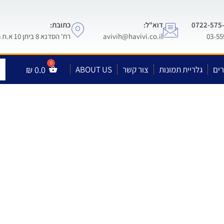
דוא"ל:
כתובת:
avivih@havivi.co.il
רח' הסדנא 8 ביתן 10 א.ת חולון
ים
גלריית תמונות
צור קשר
ABOUT US
0.0
₪