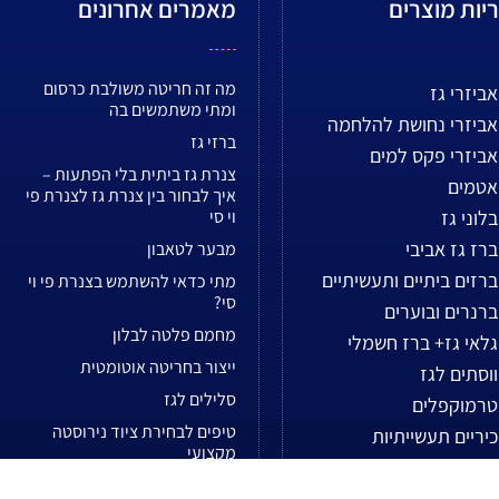
יות מוצרים
מאמרים אחרונים
מה זה חריטה משולבת כרסום
אביזרי גז
ומתי משתמשים בה
אביזרי נחושת להלחמה
ברזי גז
אביזרי פקס למים
צנרת גז ביתית בלי הפתעות –
אטמים
איך לבחור בין צנרת גז לצנרת פי
בלוני גז
וי סי
ברז גז אביבי
מבער לטאבון
ברזים ביתיים ותעשיתיים
מתי כדאי להשתמש בצנרת פי וי
סי?
ברנרים ובוערים
מחמם פלטה לבלון
גלאי גז+ ברז חשמלי
ייצור בחריטה אוטומטית
ווסתים לגז
סלילים לגז
טרמוקפלים
טיפים לבחירת ציוד נירוסטה
כיריים תעשייתיות
מקצועי
כלי עבודה חשמליים
ארונות נירוסטה למטבח תעשייתי
כלי עבודה לטכנאים