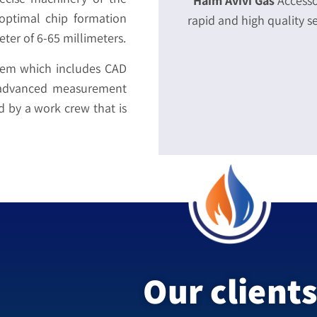
Haim Avivi Gas
Accessor
optimal chip formation
rapid and high quality se
ter of 6-65 millimeters.
tem which includes CAD
 advanced measurement
d by a work crew that is
Our client