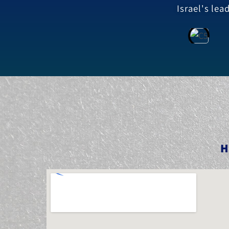
Israel's le
H