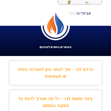
אביזרי גז
(35)
מאמרים נוספים לעיונכם
ברזים לגז – איך לבחור נכון למערכת ביתית
או תעשייתית
צינור נחושת לגז – כל מה שצריך לדעת על
התקנה ובטיחות