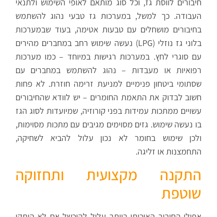
חיבורים לווסת גז, וכל סוג מותאם לאופי השימוש ולתנאי
העבודה. כך למשל, במערכות גז טבעי נהוג להשתמש
בחיבורים מושחלים עם טבעות אטימה, בעוד שבמערכות
בלוני גז נוזלי (LPG) נעשה שימוש רחב במחברים מהירים
עם סוגרי לחץ. במערכות רגישות במיוחד – כמו מערכות
רפואיות או מעבדות – נהוג להשתמש במחברים עם
שסתומי ביטחון פנימיים למניעת זרימה חוזרת. לא פחות
חשוב לבדוק את התאמת החומרים – יש לוודא שהחיבורים
עשויים ממתכות עמידות בפני קורוזיה, שמיועדות לסוג הגז
בו נעשה שימוש. גזים מסוימים מגיבים עם מתכות מסוימות,
ולכן שימוש בחומר לא נכון עלול להביא לשחיקה,
התחמצנות או זליגה.
התקנה מקצועית ותחזוקה
שוטפת
אפילו החיבור האיכותי ביותר עלול להיכשל אם לא הותקן