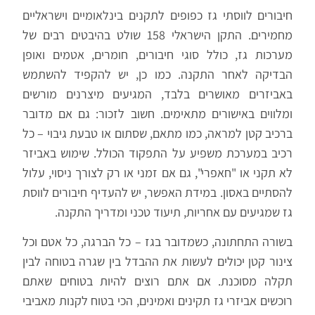
חיבורים לווסתי גז כפופים לתקנים בינלאומיים וישראליים
מחמירים. התקן הישראלי 158 שולט בהיבטים רבים של
מערכות גז, כולל סוגי חיבורים, חומרים, אטמים ואופן
הבדיקה לאחר התקנה. כמו כן, יש להקפיד להשתמש
באביזרים מאושרים בלבד, המגיעים מיצרנים מורשים
ומלווים באישורים מתאימים. חשוב לזכור: גם אם מדובר
ברכיב קטן למראה, כמו מתאם, שסתום או טבעת גיבוי – כל
רכיב במערכת משפיע על התפקוד הכולל. שימוש באביזר
לא תקני או "חאפרי", גם אם זמני או רק לצורך ניסוי, עלול
להסתיים באסון. במידת האפשר, יש להעדיף חיבורים לווסת
גז שמגיעים עם אחריות, תיעוד טכני ומדריך התקנה.
בשורה התחתונה, כשמדובר בגז – כל הברגה, כל אטם וכל
צינור קטן יכולים לעשות את ההבדל בין שגרה בטוחה לבין
תקלה מסוכנת. אם אתם רוצים להיות בטוחים שאתם
רוכשים אביזרי גז תקינים ואמינים, הכי בטוח לקנות מאביבי