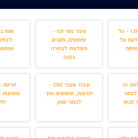
לגז – כל
צינור גומי לגז –
ווסת ג
דעת על
שימושים, תקנים
לבחיר
יחות
והמלצות לבחירה
ושימוש
נכונה
למה זה
עיבוד שבבי CNC –
חריטה א
לבחור
יתרונות, שימושים ואיך
פתרונות י
י לבית
לבחור ספק
לתע