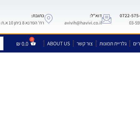
דוא"ל:
כתובת:
avivih@havivi.co.il
רח' הסדנא 8 ביתן 10 א.ת חולון
ים
גלריית תמונות
צור קשר
ABOUT US
0.0
₪