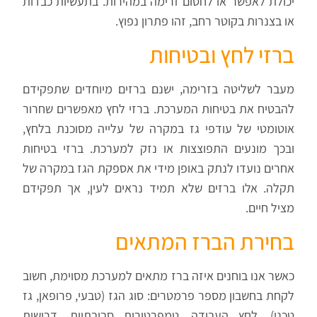
יכולת לאפשר או לחסום זרימה במהירות. בתעשיות כבדות
או בצנרות בקוטר רחב, זהו פתרון נפוץ.
ברזי לחץ ובטיחות
מעבר לשליטה בזרימה, ישנם ברזים מיוחדים שתפקידם
להבטיח את בטיחות המערכת. ברזי לחץ מאפשרים שחרור
אוטומטי של עודפי גז במקרה של עלייה מסוכנת בלחץ,
ובכך מונעים התפוצצות או נזק למערכת. ברזי בטיחות
אחרים נועדו לנתק באופן מידי את אספקת הגז במקרה של
תקלה. אלו ברזים שלא תמיד נראים לעין, אך תפקידם
מציל חיים.
בחירת הברז המתאים
כאשר אנו בוחנים איזה ברז מתאים למערכת מסוימת, חשוב
לקחת בחשבון מספר פרמטרים: סוג הגז (טבעי, פרופאן, גז
טכני), לחץ העבודה, טמפרטורות סביבתיות, דרישות