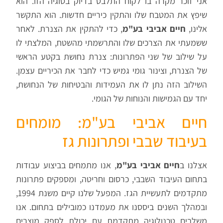
אני זוכר מקרה בו לקוח התלבט בדיוק בסוגיה הזו. הוא
שיפץ את המטבח שלו והתקין כיריים חדשות. הוא התקשר
אלינו,
חיים אביבי בע"מ
, כדי להתקין את הצנרת. לאחר
ששמעתי את הצרכים שלו והתרשמתי מהשטח, המלצתי לו
על שילוב של שני הפתרונות: צנרת נחושת בקטע הראשי
של הצנרת, וצינור גומי גמיש כדי לחבר את הכיריים עצמן.
השילוב הזה נתן לו את העמידות והבטיחות של הנחושת,
יחד עם הגמישות והנוחות של הגומי.
חיים אביבי בע"מ: מומחים
בעיבוד שבבי ופתרונות גז
אצלנו ב
חיים אביבי בע"מ
, אנו מתמחים בביצוע עבודות
בתחום העיבוד השבבי, כרסום וחריטה, ומספקים פתרונות
מתקדמים לתעשיית הגז. המפעל שלנו קיים משנת 1994,
ובמהלך השנים ביססנו את מעמדנו כמובילים בתחום. אנו
משלבים טכנולוגיה מתקדמת עם יכולת לספק מוצרים