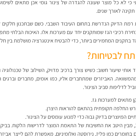
 כי לא כל מוצר שעונה להגדרה של צינור גומי אכן מתאים לשימוש 
קינה לאורך שנים.
את רמת הדיוק הנדרשת בתחום העיבוד השבבי. כשם שבתכנון חלקים ל
ת, כך גם בבחירת רכיבי הגז שמותקנים יחד עם מערכות אלו. האיכות הבלתי 
ד בתקנים המחמירים ביותר, כדי להבטיח אינטגרציה מושלמת בין חל
תח לבטיחות?
ד אותי שיעור חשוב: כשיש צורך ברכיב מדויק, השילוב של טכנולוגיה 
מהמשוואה. האביזרים שמתחברים אליו, כמו אומים, מחברים וברגים ה
ביל לדליפות סביב הצינור.
קן מתאים למערכות גז.
דורש החלפה תקופתית בהתאם להוראות היצרן.
ם המיוצרים בדיוק גבוה כדי למנוע עומסים על הצינור.
הצוות המיומן של חיים אביבי בע"מ, עם ניסיון מאז 1994, מבין היטב את החשיבות של התאמת ה
הם בחומרים כמו פליז, נירוסטה ואלומיניום, מאפשרת להם לייצר אבי