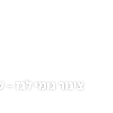
צינור גומי לגז –
עמו
.HAIM AVIVI GAS LTD