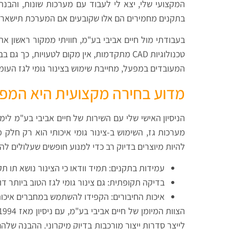
המקצועי שלי, יצא לי לעבוד עם מערכות שונות, והבנתי
בתקנים מחמירים הם אלו שקובעים אם המערכת תישאר ת
בעבודתי מול חיים אביבי בע"מ, חוויתי ממקור ראשון 
טכנולוגיות CAD מתקדמות, אין מקום לטעויו
המעובדים במפעל, מחייבת שימוש בצינור גומי לגז העומ
מדוע בחירה מקצועית היא המפ
הניסיון האישי שלי עם השירות של חיים אביבי בע"מ לימ
מערכות גז, השימוש ב-צינור גומי איכותי הוא רק חלק 
להיות מיוצרים בדיוק רב כדי למנוע חופשים שעלולים להו
עמידות בתקנים: תמיד וודאו כי הצינור נושא תו ת
בדיקה תקופתית: גם צינור גומי לגז הטוב ביותר 
איכות החיבורים: הקפידו להשתמש במחברים איכותיי
לייצר סדרות ייצור מורכבות בדיוק מיקרוני. ההבנה של