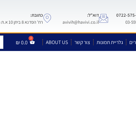
דוא"ל:
כתובת:
avivih@havivi.co.il
רח' הסדנא 8 ביתן 10 א.ת חולון
ים
גלריית תמונות
צור קשר
ABOUT US
0.0
₪