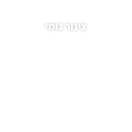
צינור גומי
עמוד הבית
/
מאמרים
/ צינור גומי
.HAIM AVIVI GAS LTD