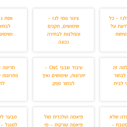
לגז – כל
צינור גומי לגז –
ווסת ג
דעת על
שימושים, תקנים
לבחיר
יחות
והמלצות לבחירה
ושימוש
נכונה
למה זה
עיבוד שבבי CNC –
חריטה א
לבחור
יתרונות, שימושים ואיך
פתרונות י
י לבית
לבחור ספק
לתע
עדה שלא
פיאמה הולנדית מול
מבער לטא
מטבח –
פיאמה טורקית – מי
למנגל – 