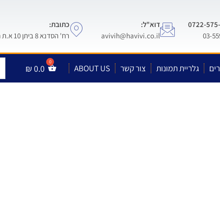
דוא"ל:
כתובת:
avivih@havivi.co.il
רח' הסדנא 8 ביתן 10 א.ת חולון
ים
גלריית תמונות
צור קשר
ABOUT US
0.0
₪