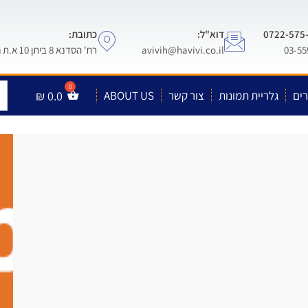
דוא"ל:
כתובת:
avivih@havivi.co.il
רח' הסדנא 8 ביתן 10 א.ת חולון
ים
גלריית תמונות
צור קשר
ABOUT US
0.0
₪