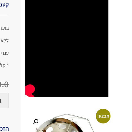
קטגו
בוער ר
ללא 
עם י
* קל 
.0
מבצע!
הזמי