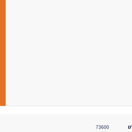
ט
73600