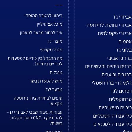
ריהוט למטבח המוסדי
אביזרי גז
מיכל אציטיליין
אביזרי נחושת להלחמה
איך לבחור מבער לטאבון
אביזרי פקס למים
אטמים
מוצרי גז
בלוני גז
מנגל מקצועי
ברז גז אביבי
מה ההבדל בין כיריים למסעדות
לכיריים ביתיות?
ברזים ביתיים ותעשיתיים
מנגלים
ברנרים ובוערים
מגש להפשרת בשר
גלאי גז+ ברז חשמלי
מבער לגז
ווסתים לגז
טיפים לבחירת ציוד נירוסטה
טרמוקפלים
מקצועי
כיריים תעשייתיות
עבודות עיבוד שבבי לאביזרי גז –
כלי עבודה חשמליים
למה דיוק ב־CNC חוסך תקלות
בשטח?
כלי עבודה לטכנאים
צינור גומי