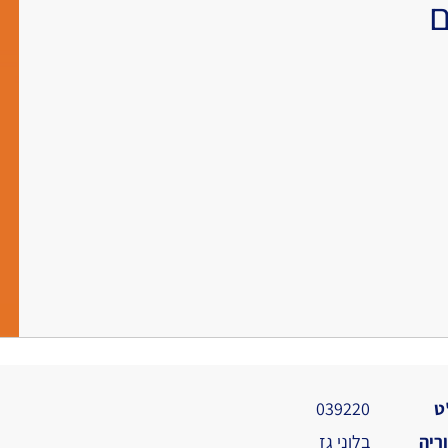
ט
039220
ריה
בלוני גז