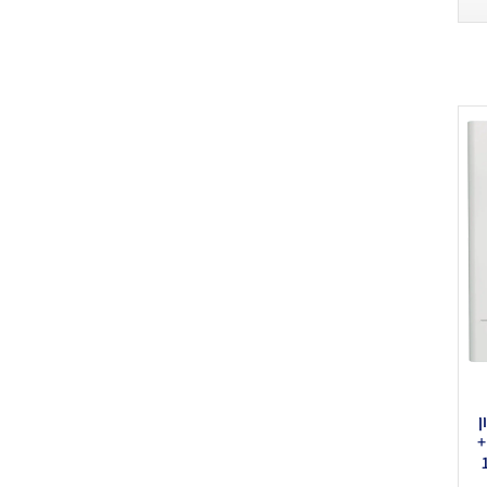
ן
+
1/2