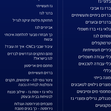
בלוני גז
גז תעשייתי
ברז גז אביבי
ברנר לגז
ברזים ביתיים ותעשיתיים
תחזוקת פלטת יציקה לגריל
ברנרים ובוערים
אביזרים לגז
גלאי גז+ ברז חשמלי
כך תבחרו מבער להלחמה איכותי
ווסתים לגז
ובטוח
טרמוקפלים
עיבוד שבבי בCNC- איך זה עובד?
כיריים תעשייתיות
מהם התקנים הנדרשים לברזים
כלי עבודה חשמליים
לגז בישראל?
כלי עבודה לטכנאים
מחמם מים אריסטון
כללי
ברזים תעשייתים
מונה בייתי
צינור גומי לגז – שימושים, תקנים
מוצרים נילווים לטאבונים
והמלצות לבחירה נכונה
מחממי מים ומייבשים
גלאי גז + ווסת גז – שילוב מנצח
לבטיחות בבית ובעסק
מנגלים, גרילים ומוצרי גז
מטבחים מנירוסטה ועגלות
מקצועיים
נירוסטה – כך בונים מטבח