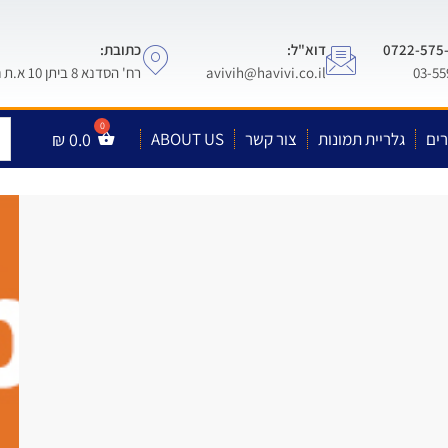
דוא"ל:
כתובת:
avivih@havivi.co.il
רח' הסדנא 8 ביתן 10 א.ת חולון
ים
גלריית תמונות
צור קשר
ABOUT US
0.0
₪