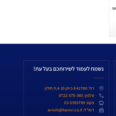
ני
נשמח לעמוד לשירותכם בעל עת!
רח' הסדנא 8 ביתן 10 א.ת חולון
טלפון: 0722-575-360
פקס: 03-5593789
דוא"ל: avivih@havivi.co.il