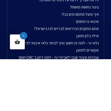
צינור נחושת מושחל
איך פועל מחמם מים בגז?
טכנאי גז מוסמך
מהם התקנים הנדרשים לברזים לגז בישראל?
מילוי בלון חמצן
0
גלאי גז – למה זה חשוב ואיך לבחור גלאי איכותי לבית
מקשרים לחמצן
עבודות עיבוד שבבי לאביזרי גז – למה דיוק ב־CNC חוסך
תקלות בשטח?
מנגל מקצועי
לשאר המאמרים...
נשמח לעמוד לשירותכם בעל עת!