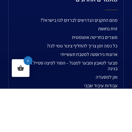
מהם התקנים הנדרשים לברזים לגז בישראל?
זוית נחושת
מוצרים בחריטה אוטומטית
כל כמה זמן צריך להחליף צינור גומי לגז?
ארונות נירוסטה למטבח תעשייתי
0
מבער לטאבון ומבער למנגל – הסוד לפיצה סטייל איטליה
בגינה
ווק למסעדה
עבודות עיבוד שבבי
ברז חיבור מהיר
ברנר לקצבים
לשאר המאמרים...