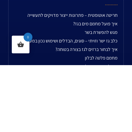
חריטה אוטומטית – פתרונות ייצור מדויקים לתעשייה
איך פועל מחמם מים בגז?
מגש להפשרת בשר
0
כלב גז ישר וזויתי – סוגים, הבדלים ושימוש נכון במערכות גז
איך לבחור ברזים לגז בצורה בטוחה?
מחמם פלטה לבלון
איך לבחור מבער לטאבון
מכשיר בדיקת נזילות
פלטה יציקה לגריל
איך לבחור ספק אמין לציוד למסעדות
לשאר המאמרים...
נשמח לעמוד לשירותכם בעל עת!