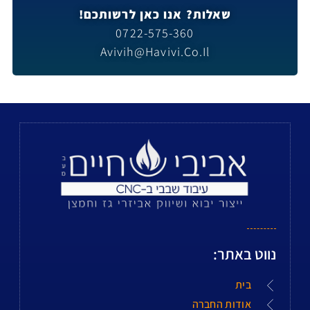
שאלות? אנו כאן לרשותכם!
0722-575-360
Avivih@havivi.co.il
נווט באתר:
בית
אודות החברה