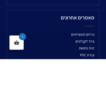
מאמרים אחרונים
ברזים תעשייתים
0
ציוד לקבלנים
זוית נחושת
צנרת PVC
דיזות ביתיות
טיפים לבחירת ציוד נירוסטה מקצועי
סלילים לגז
אביזרים לגז
מבער לטאבון ומבער למנגל – הסוד לפיצה סטייל איטליה
בגינה
צינור גומי