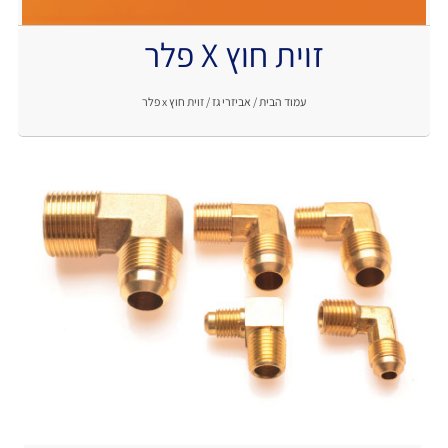
זוית חוץ X פלר
.
עמוד הבית
/
אביזרי גז
/ זוית חוץ x פלר