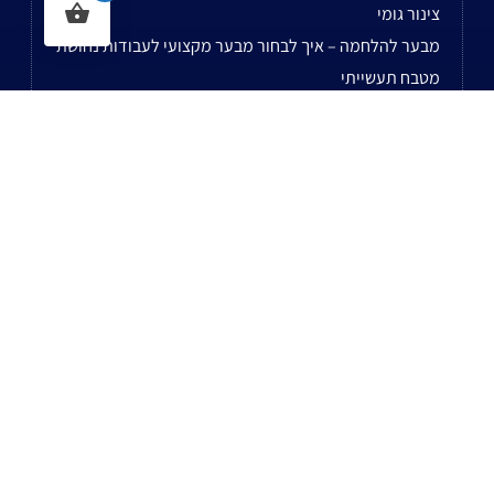
צינור גומי
מבער להלחמה – איך לבחור מבער מקצועי לעבודות נחושת
מטבח תעשייתי
חריטה אוטומטית
בוער מסחרי
איך לבחור מבער לטאבון
לשאר המאמרים...
נשמח לעמוד לשירותכם בעל עת!
רח' הסדנא 8 ביתן 10 א.ת חולון
טלפון: 0722-575-360
פקס: 03-5593789
דוא"ל: avivih@havivi.co.il