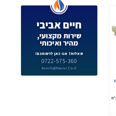
חיים אביבי
שירות מקצועי,
מהיר ואיכותי
שאלות? אנו כאן לרשותכם!
0722-575-360
Avivih@havivi.co.il
 ס"מ
"מ