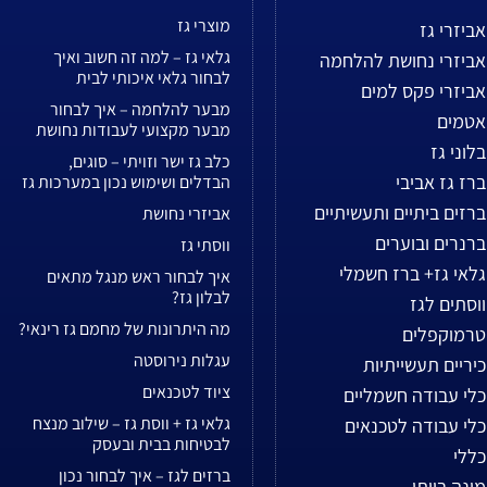
מוצרי גז
אביזרי גז
גלאי גז – למה זה חשוב ואיך
אביזרי נחושת להלחמה
לבחור גלאי איכותי לבית
אביזרי פקס למים
מבער להלחמה – איך לבחור
אטמים
מבער מקצועי לעבודות נחושת
בלוני גז
כלב גז ישר וזויתי – סוגים,
ברז גז אביבי
הבדלים ושימוש נכון במערכות גז
ברזים ביתיים ותעשיתיים
אביזרי נחושת
ברנרים ובוערים
ווסתי גז
גלאי גז+ ברז חשמלי
איך לבחור ראש מנגל מתאים
לבלון גז?
ווסתים לגז
מה היתרונות של מחמם גז רינאי?
טרמוקפלים
עגלות נירוסטה
כיריים תעשייתיות
ציוד לטכנאים
כלי עבודה חשמליים
גלאי גז + ווסת גז – שילוב מנצח
כלי עבודה לטכנאים
לבטיחות בבית ובעסק
כללי
ברזים לגז – איך לבחור נכון
מונה בייתי