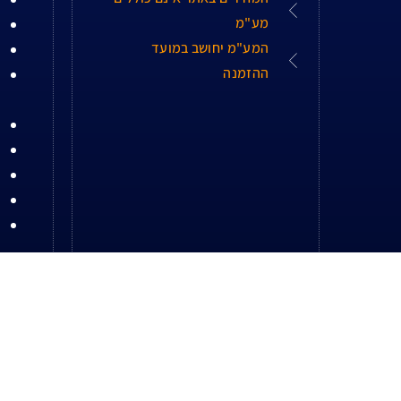
מע"מ
המע"מ יחושב במועד
ההזמנה