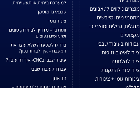
למערכת ביתית או תעשייתית
מוצרים נילווים לטאבונים
טכנאי גז מוסמך
מחממי מים ומייבשים
צינור גומי
מנגלים, גרילים ומוצרי גז
ווסת גז – מדריך לבחירה, סוגים
מקצועיים
ושימושים נפוצים
עבודות בעיבוד שבבי
ברז גז למסעדה שלא עוצר את
המטבח – איך לבחור נכון?
ציוד לאיטום וזיפות
עיבוד שבבי בCNC- איך זה עובד?
ציוד להלחמה
עבודות עיבוד שבבי
ציוד עזר להתקנות
חד אוזן
צינורות גומי + צינורות
פלב"מ
צנרת גז ביתית בלי הפתעות –
איך לבחור בין צנרת גז לצנרת פי
צנרת נחושת
וי סי
ריהוט גן וציוד לקמפינג
לשאר המאמרים...
רמפות סלילים ומחזקים
שונות
שעוני לחץ לגז