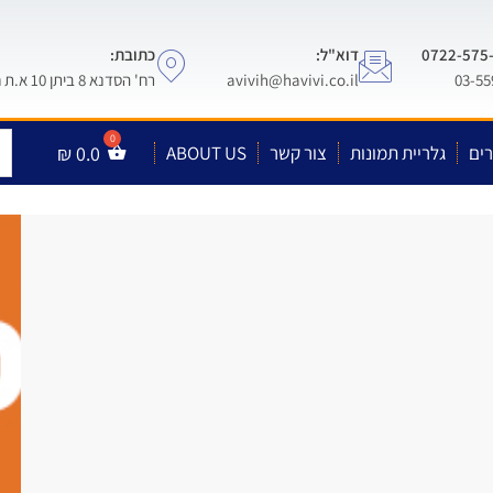
דוא"ל:
כתובת:
avivih@havivi.co.il
רח' הסדנא 8 ביתן 10 א.ת חולון
ים
גלריית תמונות
צור קשר
ABOUT US
0.0
₪