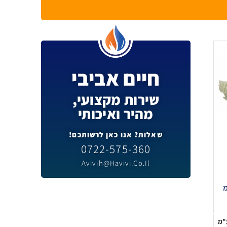
חיים אביבי
שירות מקצועי,
מהיר ואיכותי
שאלות? אנו כאן לרשותכם!
0722-575-360
Avivih@havivi.co.il
 ס"מ
"מ