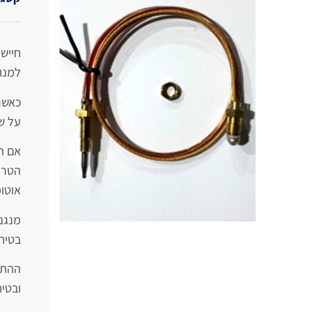
חיישן
למנו
כאשר
על ש
אם ה
הטרמ
אוטו
מנגנ
בטיח
ההתק
ובטי