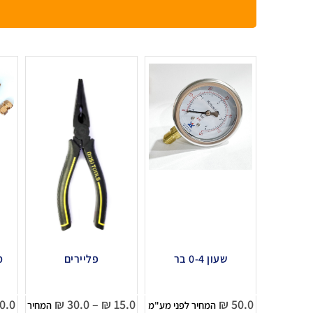
שעון 0-4 בר
פליירים
מק
0.0
₪
30.0
–
₪
15.0
₪
50.0
המחיר לפני מע"מ
המחיר