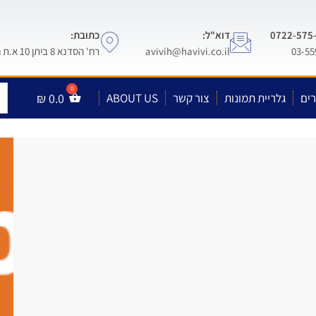
דוא"ל:
כתובת:
avivih@havivi.co.il
רח' הסדנא 8 ביתן 10 א.ת חולון
ים
גלריית תמונות
צור קשר
ABOUT US
0.0
₪