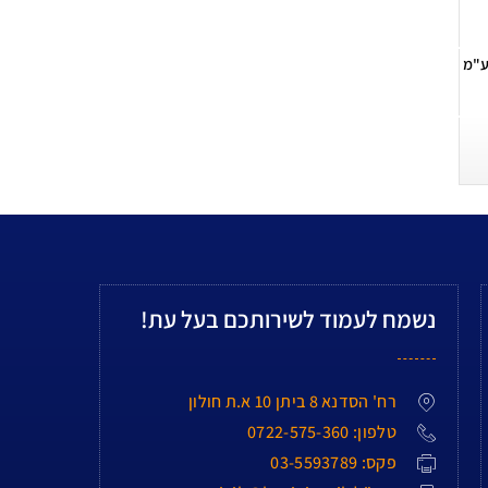
ע"מ
נשמח לעמוד לשירותכם בעל עת!
רח' הסדנא 8 ביתן 10 א.ת חולון
טלפון: 0722-575-360
פקס: 03-5593789