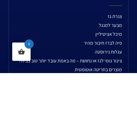
צנרת גז
מבער למנגל
מיכל אציטיליין
פיה לברז חיבור מהיר
0
עגלות נירוסטה
צינור גומי לגז או נחושת – מה באמת עובד יותר טוב בבית?
מוצרים בחריטה אוטומטית
מטבחים מנירוסטה ועגלות נירוסטה – כך בונים מטבח
תעשייתי שעובד בשטח
כל כמה זמן צריך להחליף צינור גומי לגז?
טיפים לבחירת ציוד נירוסטה מקצועי
לשאר המאמרים...