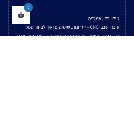
0
מילוי בלון אמגזית
עיבוד שבבי CNC – יתרונות, שימושים ואיך לבחור ספק
כלב גז ישר וזויתי – סוגים, הבדלים ושימוש נכון במערכות גז
מנגל מקצועי
מכירת צינור נחושת לפי מטרים
עבודות עיבוד שבבי לאביזרי גז – למה דיוק ב־CNC חוסך
תקלות בשטח?
צנרת PVC
צנרת גז ביתית בלי הפתעות – איך לבחור בין צנרת גז לצנרת
פי וי סי
איך לבחור טכנאי גז מוסמך ומורשה
עגלות נירוסטה
לשאר המאמרים...