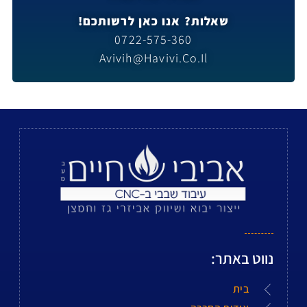
שאלות? אנו כאן לרשותכם!
0722-575-360
Avivih@havivi.co.il
נווט באתר:
בית