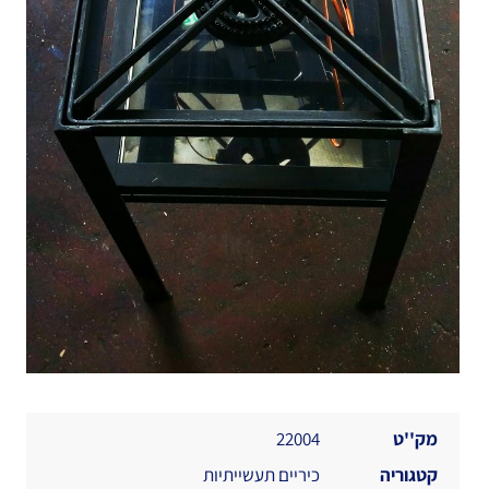
מק''ט
22004
קטגוריה
כיריים תעשייתיות