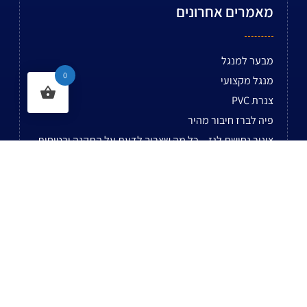
מאמרים אחרונים
מבער למנגל
0
מנגל מקצועי
צנרת PVC
פיה לברז חיבור מהיר
צינור נחושת לגז – כל מה שצריך לדעת על התקנה ובטיחות
מחמם מים אריסטון
ניפלים למים
ציוד לקבלנים
מכשיר בדיקת נזילות
מילוי בלון חמצן
לשאר המאמרים...