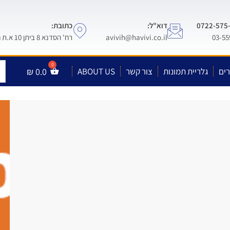
דוא"ל:
כתובת:
avivih@havivi.co.il
רח' הסדנא 8 ביתן 10 א.ת חולון
ים
גלריית תמונות
צור קשר
ABOUT US
0.0
₪