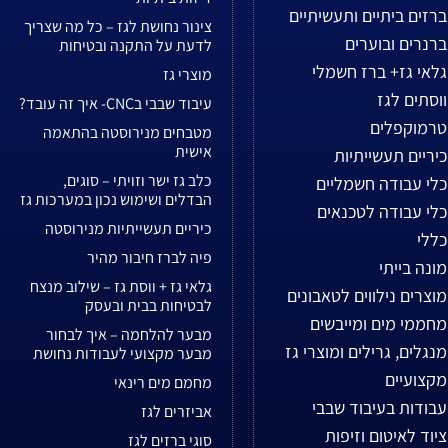
ברזים ביתיים ותעשיתיים
צינור נחושת לגז – כל מה שצריך
ברנרים ובוערים
לדעת על התקנה ובטיחות
גלאי גז+ ברז חשמלי
מוצרי גז
ווסתים לגז
עיבוד שבבי בCNC- איך זה עובד?
טרמוקפלים
מטבחים מנירוסטה בהתאמה
אישית
כיריים תעשייתיות
כלב גז ישר וזויתי – סוגים,
כלי עבודה חשמליים
הבדלים ושימוש נכון במערכות גז
כלי עבודה לטכנאים
כיריים תעשייתיות מנירוסטה
כללי
פיה לברז חיבור מהיר
מונה בייתי
גלאי גז + ווסת גז – שילוב מנצח
מוצרים נילווים לטאבונים
לבטיחות בבית ובעסק
מחממי מים ומייבשים
מבער להלחמה – איך לבחור
מנגלים, גרילים ומוצרי גז
מבער מקצועי לעבודות נחושת
מקצועיים
מחמם מים רינאי
עבודות בעיבוד שבבי
אביזרים לגז
ציוד לאיטום וזיפות
סוגי ברזים לגז