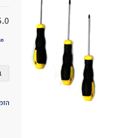
.0
מב
הזמי