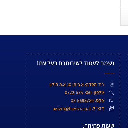
נשמח לעמוד לשירותכם בעל עת!
רח' הסדנא 8 ביתן 10 א.ת חולון
טלפון: 0722-575-360
פקס: 03-5593789
דוא"ל: avivih@havivi.co.il
שעות פתיחה: