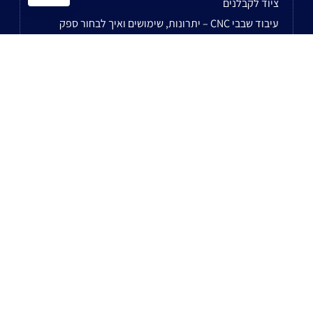
ציוד לקבלנים
עיבוד שבבי CNC – יתרונות, שימושים ואיך לבחור ספק
זוית נחושת
מטבחים מנירוסטה
סוגי ברזים לגז
לשאר המאמרים...
נשמח לעמוד לשירותכם בעל עת!
רח' הסדנא 8 ביתן 10 א.ת חולון
טלפון: 0722-575-360
פקס: 03-5593789
דוא"ל: avivih@havivi.co.il