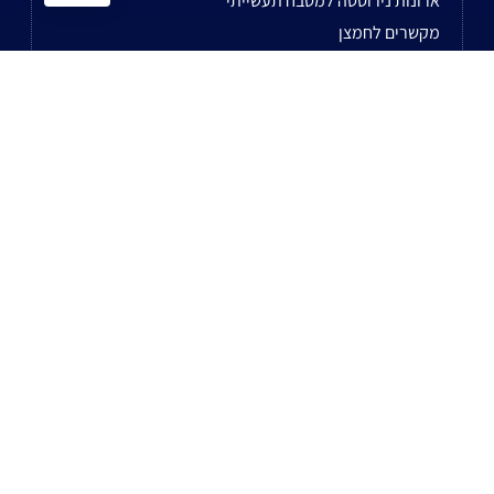
ארונות נירוסטה למטבח תעשייתי
מקשרים לחמצן
עבודות עיבוד שבבי
כלי עבודה לטכנאים
ווסת גז – מדריך לבחירה, סוגים ושימושים נפוצים
לשאר המאמרים...
נשמח לעמוד לשירותכם בעל עת!
רח' הסדנא 8 ביתן 10 א.ת חולון
טלפון: 0722-575-360
פקס: 03-5593789
דוא"ל: avivih@havivi.co.il