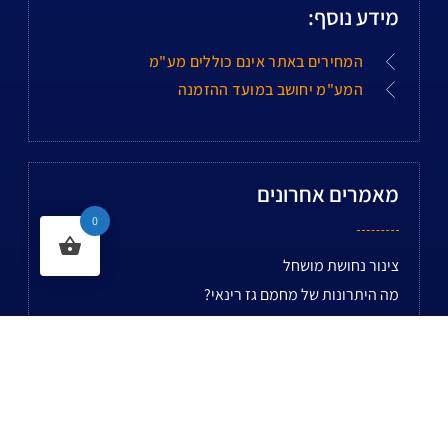
מידע נוסף:
המחירים באתר אינם כוללים מע"מ
המע"מ יחושב במועד ההזמנה
מאמרים אחרונים
0
צינור נחושת מושחל
מה היתרונות של מחמם גז רינאי?
ברז גז למסעדה שלא עוצר את המטבח – איך לבחור נכון?
מחמם מים אריסטון
מנגלים
ציוד לקבלנים
כלי עבודה לטכנאים