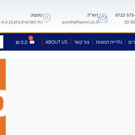
דוא"ל:
כתובת:
avivih@havivi.co.il
רח' הסדנא 8 ביתן 10 א.ת חולון
ים
גלריית תמונות
צור קשר
ABOUT US
0.0
₪