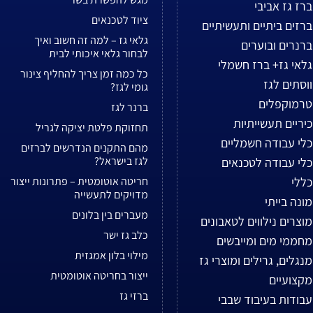
ברז גז אביבי
ציוד לטכנאים
ברזים ביתיים ותעשיתיים
גלאי גז – למה זה חשוב ואיך
ברנרים ובוערים
לבחור גלאי איכותי לבית
גלאי גז+ ברז חשמלי
כל כמה זמן צריך להחליף צינור
ווסתים לגז
גומי לגז?
טרמוקפלים
ברנר לגז
כיריים תעשייתיות
תחזוקת פלטת יציקה לגריל
כלי עבודה חשמליים
מהם התקנים הנדרשים לברזים
לגז בישראל?
כלי עבודה לטכנאים
כללי
חריטה אוטומטית – פתרונות ייצור
מדויקים לתעשייה
מונה בייתי
מעברים בין בלונים
מוצרים נילווים לטאבונים
כלב גז ישר
מחממי מים ומייבשים
מילוי בלון אמגזית
מנגלים, גרילים ומוצרי גז
ייצור בחריטה אוטומטית
מקצועיים
ברזי גז
עבודות בעיבוד שבבי