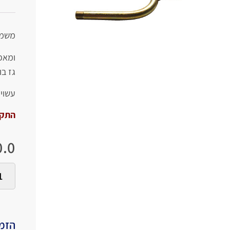
משמש
ומאפש
גז בו
עשוי 
התקנ
.0
הזמי