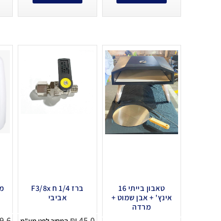
טאבון בייתי 16
ברז 1/4 ח F3/8x
מפ
אינץ' + אבן שמוט +
אביבי
מרדה
9.6
₪
45.0
המחיר לפני מע"מ