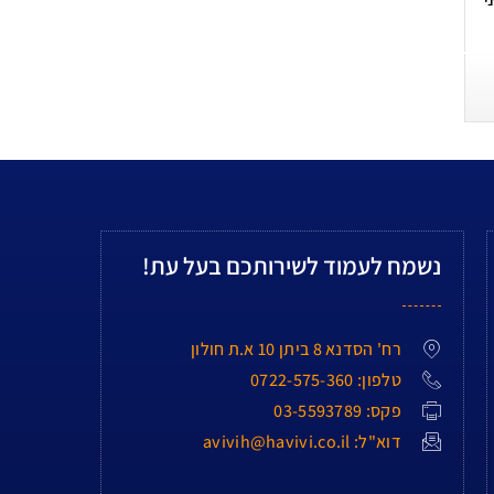
נשמח לעמוד לשירותכם בעל עת!
רח' הסדנא 8 ביתן 10 א.ת חולון
טלפון: 0722-575-360
פקס: 03-5593789
דוא"ל: avivih@havivi.co.il