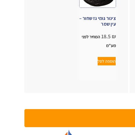
צינור גומי גז שחור –
עין שמר
18.5
₪
המחיר לפני
מע"מ
הוספה לסל