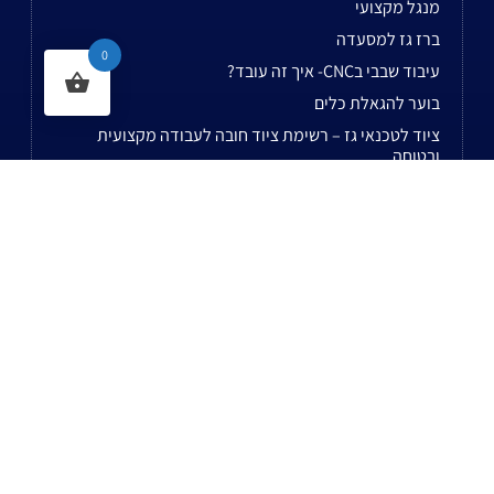
מנגל מקצועי
ברז גז למסעדה
0
עיבוד שבבי בCNC- איך זה עובד?
בוער להגאלת כלים
ציוד לטכנאי גז – רשימת ציוד חובה לעבודה מקצועית
ובטוחה
מבער להלחמה – איך לבחור מבער מקצועי לעבודות נחושת
מחמם מים על גז
ציוד לקבלנים
לשאר המאמרים...
נשמח לעמוד לשירותכם בעל עת!
רח' הסדנא 8 ביתן 10 א.ת חולון