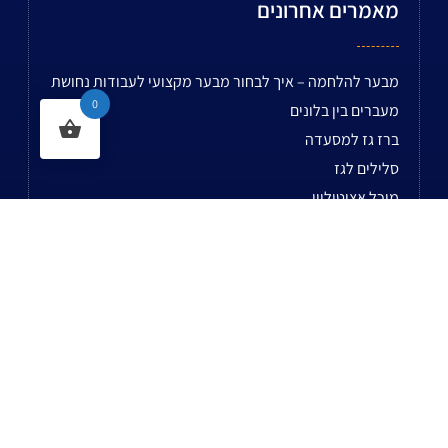
מאמרים אחרונים
מבער להלחמה – איך לבחור מבער מקצועי לעבודות נחושת
0
מעברים בין בלונים
ברז גז למסעדה
סלילים לגז
מיכל אציטיליין
מה היתרונות של מחמם גז רינאי?
פלטה יציקה לגריל
ווק למסעדה
מה ההבדל בין כיריים למסעדות לכיריים ביתיות?
מילוי בלון חמצן
לשאר המאמרים...