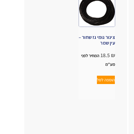
צינור גומי גז שחור –
עין שמר
18.5
₪
המחיר לפני
מע"מ
הוספה לסל