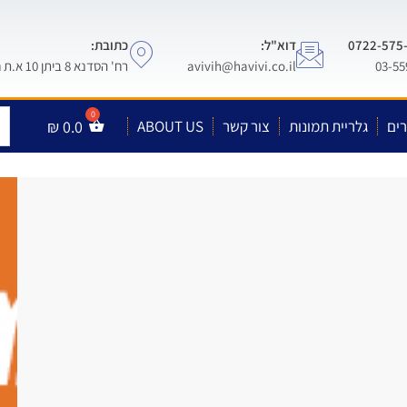
דוא"ל:
כתובת:
avivih@havivi.co.il
רח' הסדנא 8 ביתן 10 א.ת חולון
ים
גלריית תמונות
צור קשר
ABOUT US
0.0
₪