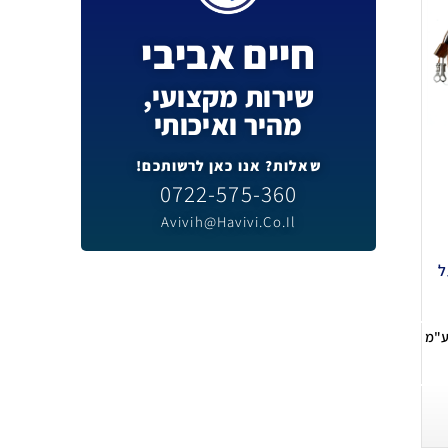
חיים אביבי
שירות מקצועי,
מהיר ואיכותי
שאלות? אנו כאן לרשותכם!
0722-575-360
Avivih@havivi.co.il
ל
ע"מ