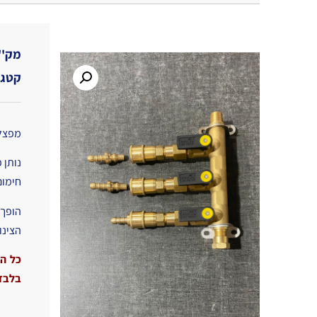
מק''
קטגו
מפצל ל
נותן 
חימום
הופך 
הצינו
כל הת
בלבד