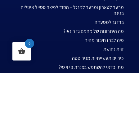
מבער לטאבון ומבער למנגל – הסוד לפיצה סטייל איטליה
בגינה
ברז גז למסעדה
מה היתרונות של מחמם גז רינאי?
פיה לברז חיבור מהיר
0
זוית נחושת
כיריים תעשייתיות מנירוסטה
מתי כדאי להשתמש בצנרת פי וי סי?
ברז חיבור מהיר
ווסתי גז
לשאר המאמרים...
נשמח לעמוד לשירותכם בעל עת!