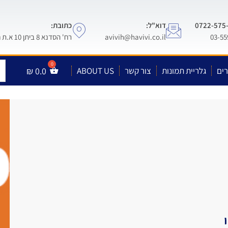
דוא"ל:
כתובת:
avivih@havivi.co.il
רח' הסדנא 8 ביתן 10 א.ת חולון
ים
גלריית תמונות
צור קשר
ABOUT US
0.0
₪