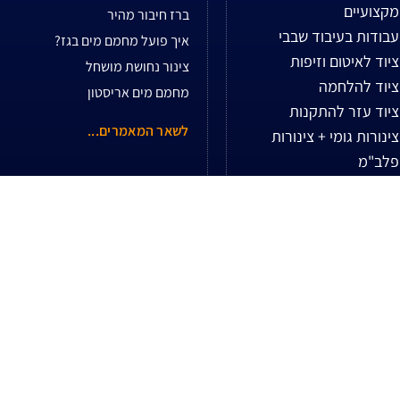
מקצועיים
ברז חיבור מהיר
עבודות בעיבוד שבבי
איך פועל מחמם מים בגז?
ציוד לאיטום וזיפות
צינור נחושת מושחל
ציוד להלחמה
מחמם מים אריסטון
ציוד עזר להתקנות
לשאר המאמרים...
צינורות גומי + צינורות
פלב"מ
צנרת נחושת
ריהוט גן וציוד לקמפינג
רמפות סלילים ומחזקים
שונות
שעוני לחץ לגז