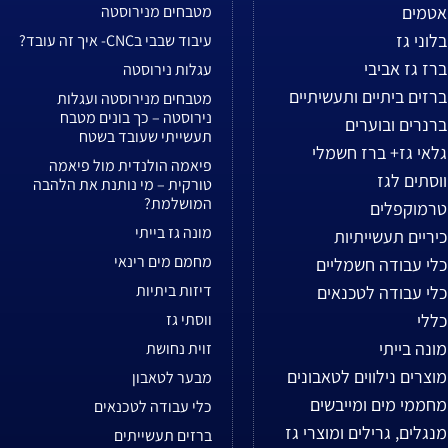
אטמים
מטבחים מנירוסטה
בלוני גז
עיבוד שבבי בCNC- איך זה עובד?
ברז גז אביבי
עגלות נירוסטה
ברזים ביתיים ותעשיתיים
מטבחים מנירוסטה ועגלות
נירוסטה – כך בונים מטבח
ברנרים ובוערים
תעשייתי שעובד בשטח
גלאי גז+ ברז חשמלי
פיאמה הולנדית מול פיאמה
ווסתים לגז
טורקית – מי נותנת את הלהבה
המושלמת?
טרמוקפלים
מונה גז בייתי
כיריים תעשייתיות
מחמם מים רינאי
כלי עבודה חשמליים
דיזות ביתיות
כלי עבודה לטכנאים
כללי
ווסתי גז
מונה בייתי
זוית נחושת
מוצרים נילווים לטאבונים
מבער לטאבון
מחממי מים ומייבשים
כלי עבודה לטכנאים
מנגלים, גרילים ומוצרי גז
ברזים תעשייתים