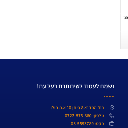
ני
נשמח לעמוד לשירותכם בעל עת!
רח' הסדנא 8 ביתן 10 א.ת חולון
טלפון: 0722-575-360
פקס: 03-5593789