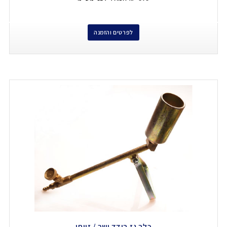
לפרטים והזמנה
כלב גז בודד ישר / זויתי