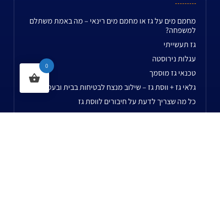
מחמם מים על גז או מחמם מים רינאי – מה באמת משתלם
למשפחה?
גז תעשייתי
עגלות נירוסטה
0
טכנאי גז מוסמך
גלאי גז + ווסת גז – שילוב מנצח לבטיחות בבית ובעסק
כל מה שצריך לדעת על חיבורים לווסת גז
ברזי גז
מילוי בלון חמצן
סלילים לגז
פיה לברז חיבור מהיר
לשאר המאמרים...