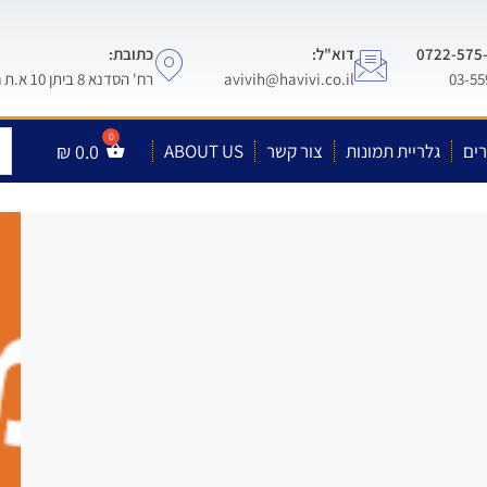
דוא"ל:
כתובת:
avivih@havivi.co.il
רח' הסדנא 8 ביתן 10 א.ת חולון
ים
גלריית תמונות
צור קשר
ABOUT US
0.0
₪