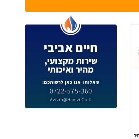
חיים אביבי
שירות מקצועי,
מהיר ואיכותי
שאלות? אנו כאן לרשותכם!
0722-575-360
Avivih@havivi.co.il
יר