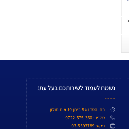
י
נשמח לעמוד לשירותכם בעל עת!
רח' הסדנא 8 ביתן 10 א.ת חולון
טלפון: 0722-575-360
פקס: 03-5593789