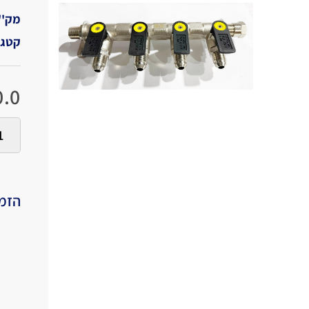
מק''
קטגו
.0
הזמי