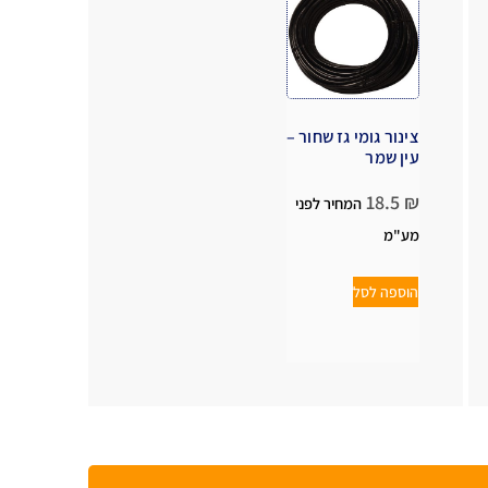
צינור גומי גז שחור –
עין שמר
18.5
₪
המחיר לפני
מע"מ
הוספה לסל