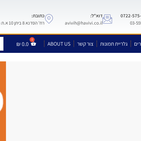
דוא"ל:
כתובת:
avivih@havivi.co.il
רח' הסדנא 8 ביתן 10 א.ת חולון
ים
גלריית תמונות
צור קשר
ABOUT US
0.0
₪