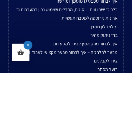
איך לבחור טכנאי גז מוסמך ומורשה
כלב גז ישר וזויתי – סוגים, הבדלים ושימוש נכון במערכות גז
ארונות נירוסטה למטבח תעשייתי
מילוי בלון חמצן
ברז ניתוק מהיר
איך לבחור ספק אמין לציוד למסעדות
0
מבער להלחמה – איך לבחור מבער מקצועי לעבודות נחושת
ציוד לקבלנים
בוער מסחרי
לשאר המאמרים...
נשמח לעמוד לשירותכם בעל עת!
רח' הסדנא 8 ביתן 10 א.ת חולון