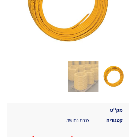
מק''ט
.
קטגוריה
צנרת נחושת