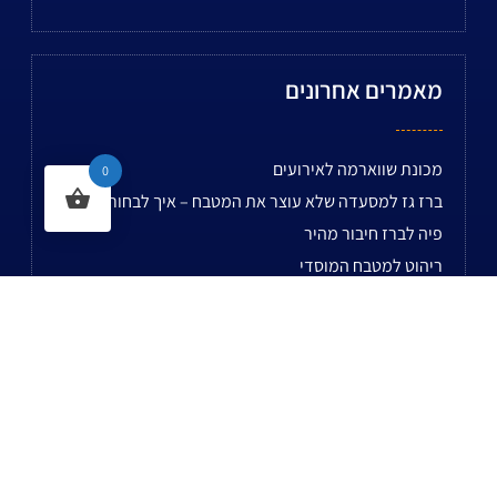
מאמרים אחרונים
מכונת שווארמה לאירועים
0
ברז גז למסעדה שלא עוצר את המטבח – איך לבחור נכון?
פיה לברז חיבור מהיר
ריהוט למטבח המוסדי
צנרת PVC
צנרת גז ביתית בלי הפתעות – איך לבחור בין צנרת גז לצנרת
פי וי סי
מילוי בלון חמצן
מוצרי גז
פיאמה הולנדית מול פיאמה טורקית – מי נותנת את הלהבה
המושלמת?