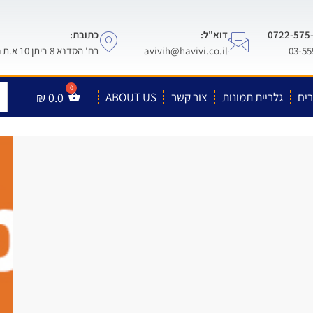
דוא"ל:
כתובת:
avivih@havivi.co.il
רח' הסדנא 8 ביתן 10 א.ת חולון
ים
גלריית תמונות
צור קשר
ABOUT US
0.0
₪