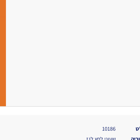
ט
10186
ריה
שעוני לחץ לגז