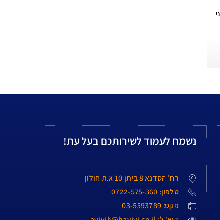
י
נשמח לעמוד לשירותכם בעל עת!
רח' הסדנא 8 ביתן 10 א.ת חולון
טלפון: 0722-575-360
פקס: 03-5593789
דוא"ל: avivih@havivi.co.il