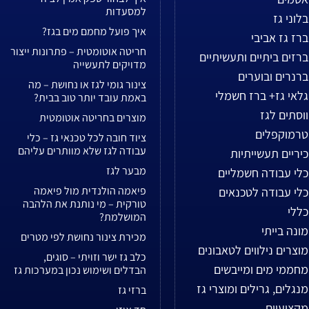
למסעדות
בלוני גז
איך פועל מחמם מים בגז?
ברז גז אביבי
חריטה אוטומטית – פתרונות ייצור
ברזים ביתיים ותעשיתיים
מדויקים לתעשייה
ברנרים ובוערים
צינור גומי לגז או נחושת – מה
גלאי גז+ ברז חשמלי
באמת עובד יותר טוב בבית?
ווסתים לגז
מוצרים בחריטה אוטומטית
טרמוקפלים
ציוד חובה לכל טכנאי גז – כלי
עבודה לגז שלא מוותרים עליהם
כיריים תעשייתיות
מבער לגז
כלי עבודה חשמליים
פיאמה הולנדית מול פיאמה
כלי עבודה לטכנאים
טורקית – מי נותנת את הלהבה
כללי
המושלמת?
מונה בייתי
מכירת צינור נחושת לפי מטרים
מוצרים נילווים לטאבונים
כלב גז ישר וזויתי – סוגים,
מחממי מים ומייבשים
הבדלים ושימוש נכון במערכות גז
מנגלים, גרילים ומוצרי גז
ברזי גז
מקצועיים