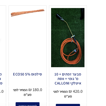
מבער זפתים + 10
סילפוס 5% ECO50
מ' גומי + ווסת
ר
איטלקי CALLONI
סט
₪
180.0
המחיר לפני
.0
₪
420.0
המחיר לפני
מע"מ
מע"מ
לפרטים והזמנה