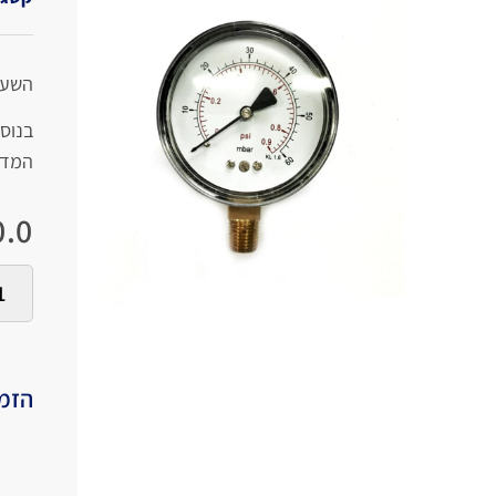
השעון 
המדידה 
.0
הזמי