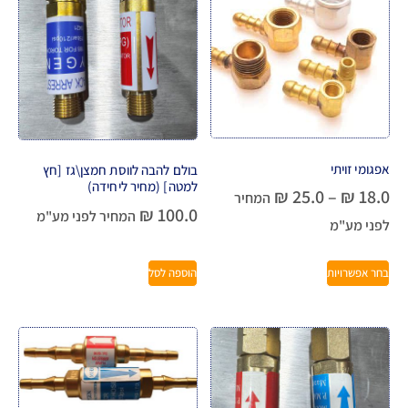
אפגומי זויתי
בולם להבה לווסת חמצן\גז [חץ
למטה] (מחיר ליחידה)
₪
25.0
–
₪
18.0
המחיר
₪
100.0
המחיר לפני מע"מ
לפני מע"מ
בחר אפשרויות
הוספה לסל